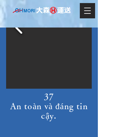
37
An toàn và đáng tin
cậy.