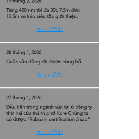
19 tháng 2, 2026
Tầng 450mm tối đa 30t, 7.5m đến
12.5m xe kéo siêu tốc giới thiệu.
もっと読む
28 tháng 1, 2026
Cuộc vận động đã được công bố
もっと読む
27 tháng 1, 2026
Đầu tiên trong ngành vận tải ở công ty
thứ hai của thành phố Kure Chúng ta
có được "Ruboshi certification 3 sao"
もっと読む