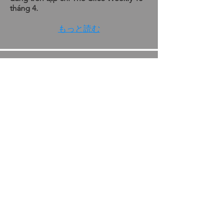
tháng 4.
もっと読む
13 tháng 3, 2025
Công ty của chúng tôi được xuất bản
vào ngày 13 tháng Ba.
もっと読む
6 tháng 2, 2025
Công ty của chúng tôi được xuất bản
trong tuần sau.
もっと読む