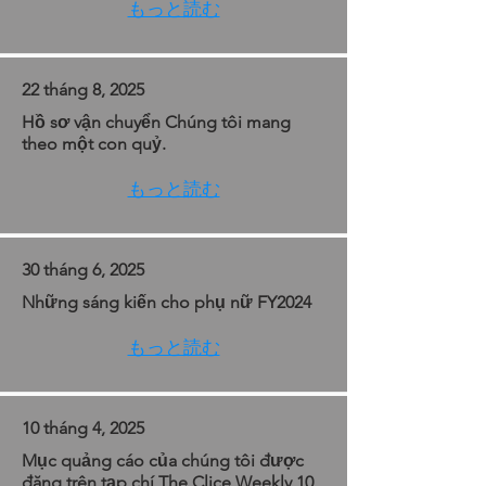
もっと読む
22 tháng 8, 2025
Hồ sơ vận chuyển Chúng tôi mang
theo một con quỷ.
もっと読む
30 tháng 6, 2025
Những sáng kiến cho phụ nữ FY2024
もっと読む
10 tháng 4, 2025
Mục quảng cáo của chúng tôi được
đăng trên tạp chí The Clice Weekly 10