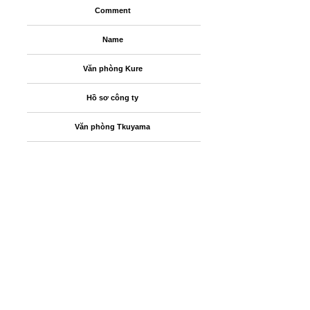
Comment
Name
Văn phòng Kure
Hồ sơ công ty
Văn phòng Tkuyama
Name
Nita Omori Marina
Trung tâm phân phối Omori