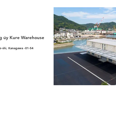
ng úy Kure Warehouse
re-shi, Kanagawa -01-54