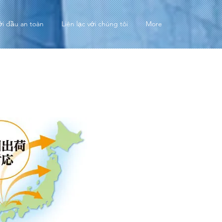
ởi đầu an toàn
Liên lạc với chúng tôi
More