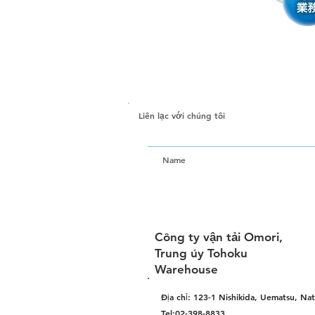
Liên lạc với chúng tôi
Name
Công ty vận tải Omori,
Trung úy Tohoku
Warehouse
Địa chỉ: 123-1 Nishikida, Uematsu, Na
Tel:02-398-8833