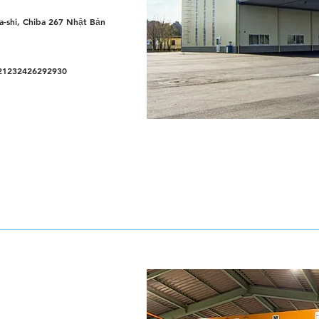
ba-shi, Chiba 267 Nhật Bản
21232426292930