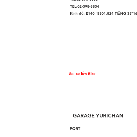
TEL:02-398-8834
Kinh độ: E140 °5301.824 TIẾNG 38°1
Ga- xe lớn Bike
GARAGE YURICHAN
PORT