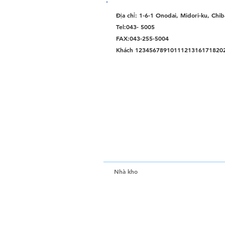
Địa chỉ: 1-6-1 Onodai, Midori-ku, Chi
Tel:043- 5005
FAX:043-255-5004
Khách 1234567891011121316171820
Nhà kho