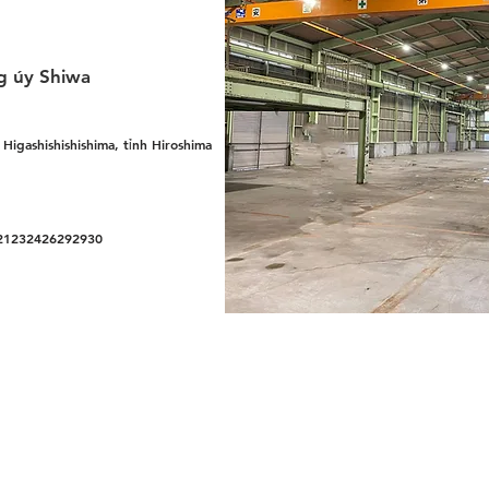
g úy Shiwa
Higashishishishima, tỉnh Hiroshima
21232426292930