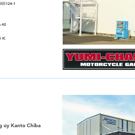
田124-1
6.42
 IC
ng úy Kanto Chiba