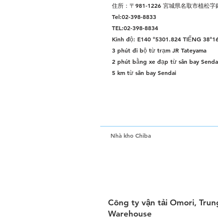
住所：〒981-1226 宮城県名取市植松字錦
Tel:02-398-8833
TEL:02-398-8834
Kinh độ: E140 °5301.824 TIẾNG 38°1
3 phút đi bộ từ trạm JR Tateyama
2 phút bằng xe đạp từ sân bay Sendai
5 km từ sân bay Sendai
Nhà kho Chiba
Công ty vận tải Omori, Tru
Warehouse