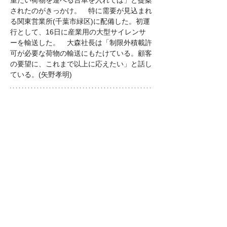
重たい荷物を運べる台車を入れては」と提案
されたのがきっかけ。　特に需要が見込まれ
る関東営業所(千葉市緑区)に配備した。初運
行として、16日に産業用の大型サイレンサ
ーを輸送した。　大森社長は「制限外積載許
可が必要な荷物の輸送にもたけている。顧客
の要望に、これまで以上に応えたい」と話し
ている。(矢野孝明)
Previous
Next