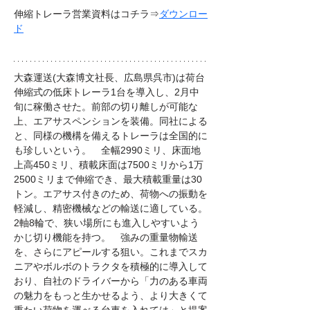
伸縮トレーラ営業資料はコチラ⇒
ダウンロー
ド
大森運送(大森博文社長、広島県呉市)は荷台
伸縮式の低床トレーラ1台を導入し、2月中
旬に稼働させた。前部の切り離しが可能な
上、エアサスペンションを装備。同社による
と、同様の機構を備えるトレーラは全国的に
も珍しいという。　全幅2990ミリ、床面地
上高450ミリ、積載床面は7500ミリから1万
2500ミリまで伸縮でき、最大積載重量は30
トン。エアサス付きのため、荷物への振動を
軽減し、精密機械などの輸送に適している。
2軸8輪で、狭い場所にも進入しやすいよう
かじ切り機能を持つ。　強みの重量物輸送
を、さらにアピールする狙い。これまでスカ
ニアやボルボのトラクタを積極的に導入して
おり、自社のドライバーから「力のある車両
の魅力をもっと生かせるよう、より大きくて