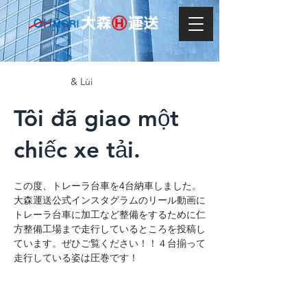
& Lùi
Tôi đã giao một
chiếc xe tải.
この度、トレーラ台車を4台納車しました。
大森運送公式インスタグラムのリール動画に
トレーラ台車に加工など整備をするために仁
方整備工場まで走行しているところを投稿し
ています。ぜひご覧ください！！４台揃って
走行している姿は圧巻です！