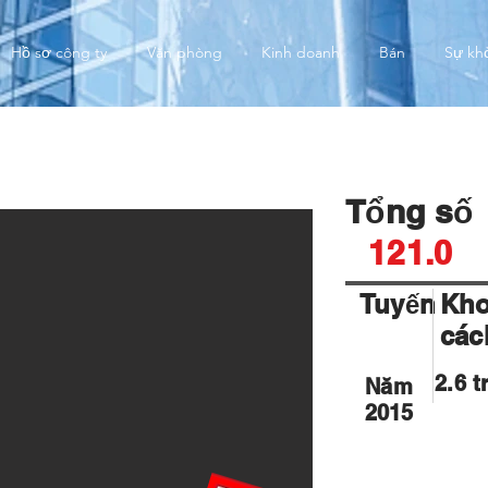
Hồ sơ công ty
Văn phòng
Kinh doanh
Bán
Sự kh
ny Sierra
Tổng số
121.0
Tuyến
Kh
các
2.6 t
Năm
2015