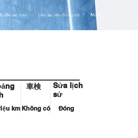
ởi đầu an toàn
Liên lạc với chúng tôi
More
Sửa lịch
oảng
車検
sử
h
riệu km
Không có
Đóng