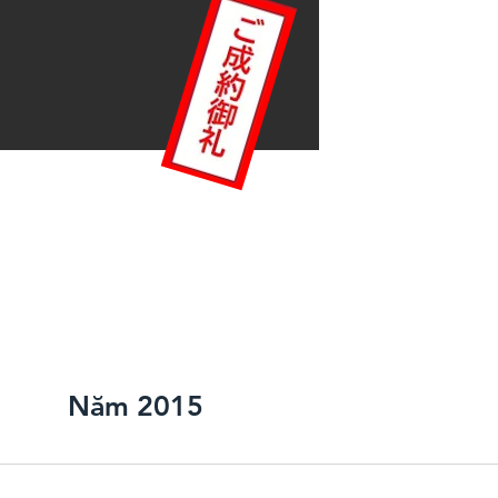
Mũ:
Lái
Cửa sổ
Bộ t
Năm 2015