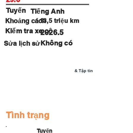
Tuyến
Tiếng Anh
Khoảng cách
13,5 triệu km
Kiểm tra xe cộ
2026.5
Không có
Sửa lịch sử
Hệ
Mũ:
Tờ đầy đủ
thống
Cửa sổ
Vô khoá
ngượ
c
& Tập tin
Tình trạng
Tuyến