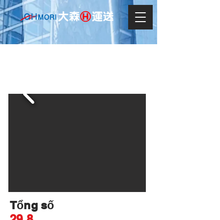
SUZ SU
Tổng số
29.8