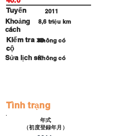
40.0
Tuyến
2011
Khoảng
8,6 triệu km
cách
Kiểm tra xe
Không có
cộ
Sửa lịch sử
Không có
Mũ:
Lái đi
Hệ thống
Cửa sổ
ABSTS
Bộ thu
ngược
âm
Tình trạng
年式
（初度登録年月）