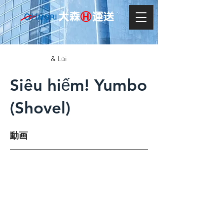
& Lùi
Siêu hiếm! Yumbo
(Shovel)
動画