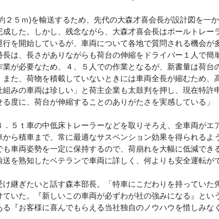
約２５ｍ)を輸送するため、先代の大森才喜会長が設計図を一
完成した。しかし、残念ながら、大森才喜会長はポールトレー
運行を開始しているが、車両について各地で質問される機会が
特長は、長さがありながらも荷台の伸縮をドライバー１人で簡
作業が必要なため、４、５人での作業となるが、新書量は荷台
。また、荷物を積載していないときには車両全長が縮むため、
仕組みの車両は珍しい」と荷主企業も太鼓判を押し、現在特許
せる度に、荷台が伸縮することのありがたさを実感している」
８．５ｔ車の中低床トレーラーなどを取りそろえ、全車両がエ
車から積車まで、常に最適なサスペンション効果を得られるよ
でも車両姿勢を一定に保持するので、荷崩れを大幅に低減でき
輸送を熟知したベテランで車両に詳しく、何よりも安全運転が
受け継ぎたいと話す森本部長。「特車にこだわりを持っていた
けていた。『新しいこの車両が必ずわが社の強みになる』とい
ある『お客様に喜んでもらえる当社独自のノウハウを惜しみな