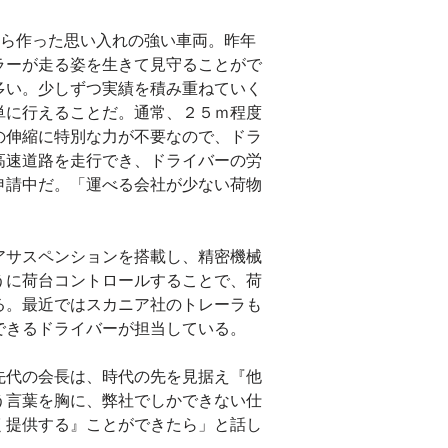
から作った思い入れの強い車両。昨年
ラーが走る姿を生きて見守ることがで
多い。少しずつ実績を積み重ねていく
単に行えることだ。通常、２５ｍ程度
の伸縮に特別な力が不要なので、ドラ
高速道路を走行でき、ドライバーの労
申請中だ。「運べる会社が少ない荷物
アサスペンションを搭載し、精密機械
うに荷台コントロールすることで、荷
る。最近ではスカニア社のトレーラも
できるドライバーが担当している。
先代の会長は、時代の先を見据え『他
う言葉を胸に、弊社でしかできない仕
く提供する』ことができたら」と話し