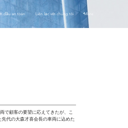
ởi đầu an toàn
Liên lạc với chúng tôi
More
車両で顧客の要望に応えてきたが、こ
た先代の大森才喜会長の車両に込めた