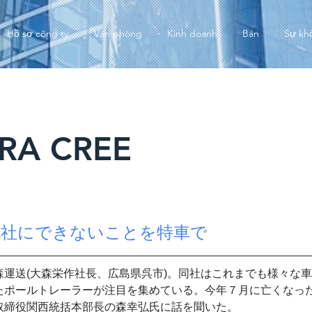
Hồ sơ công ty
Văn phòng
Kinh doanh
Bán
Sự kh
WRA CREE
他社にできないことを特車で
運送(大森栄作社長、広島県呉市)。同社はこれまでも様々な
たポールトレーラーが注目を集めている。今年７月に亡くなっ
取締役関西統括本部長の森幸弘氏に話を聞いた。