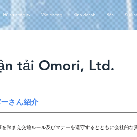
Hồ sơ công ty
Văn phòng
Kinh doanh
Bán
Sự kh
n tải Omori, Ltd.
バーさん紹介
事を踏まえ交通ルール及びマナーを遵守するとともに会社的な