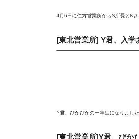
4月6日に仁方営業所からS所長とK
[東北営業所] Y君、入
Y君、ぴかぴかの一年生になりまし
[東北営業所]Y君、ぴ