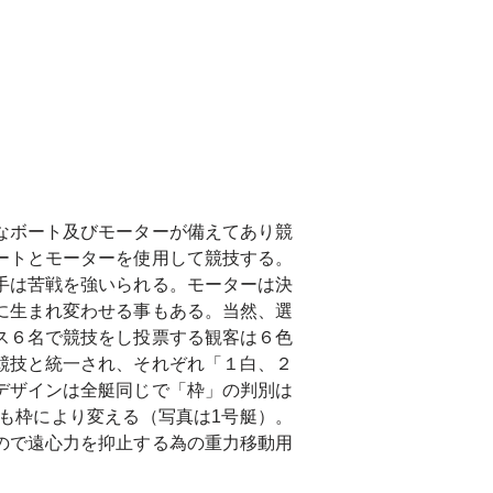
なボート及びモーターが備えてあり競
ートとモーターを使用して競技する。
手は苦戦を強いられる。モーターは決
に生まれ変わせる事もある。当然、選
ス６名で競技をし投票する観客は６色
競技と統一され、それぞれ「１白、２
デザインは全艇同じで「枠」の判別は
も枠により変える（写真は1号艇）。
ので遠心力を抑止する為の重力移動用