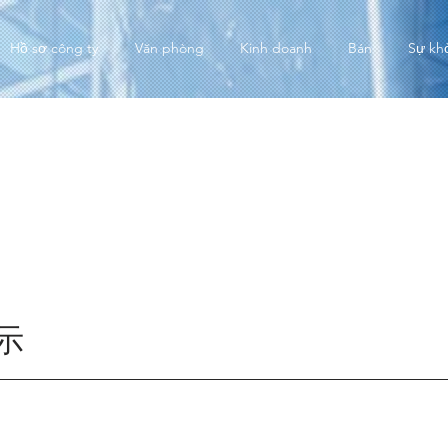
Hồ sơ công ty
Văn phòng
Kinh doanh
Bán
Sự kh
示