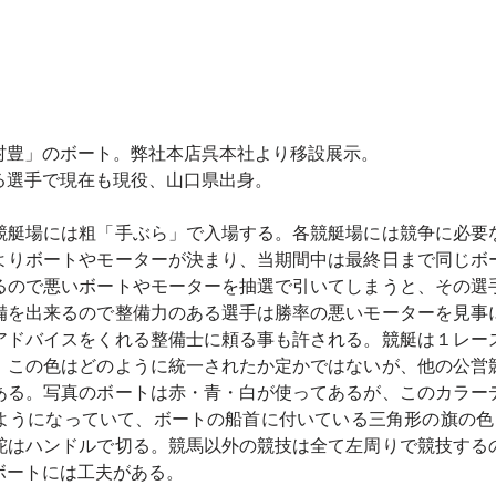
村豊」のボート。弊社本店呉本社より移設展示。
る選手で現在も現役、山口県出身。　
競艇場には粗「手ぶら」で入場する。各競艇場には競争に必要
よりボートやモーターが決まり、当期間中は最終日まで同じボ
るので悪いボートやモーターを抽選で引いてしまうと、その選
備を出来るので整備力のある選手は勝率の悪いモーターを見事
アドバイスをくれる整備士に頼る事も許される。競艇は１レー
。この色はどのように統一されたか定かではないが、他の公営
ある。写真のボートは赤・青・白が使ってあるが、このカラー
ようになっていて、ボートの船首に付いている三角形の旗の色
舵はハンドルで切る。競馬以外の競技は全て左周りで競技する
ボートには工夫がある。