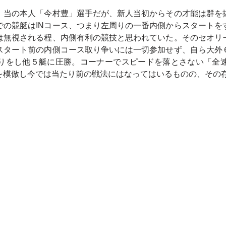
、当の本人「今村豊」選手だが、新人当初からその才能は群を
での競艇はINコース、つまり左周りの一番内側からスタートを
は無視される程、内側有利の競技と思われていた。そのセオリ
スタート前の内側コース取り争いには一切参加せず、自ら大外
りをし他５艇に圧勝。コーナーでスピードを落とさない「全
を模倣し今では当たり前の戦法にはなってはいるものの、その