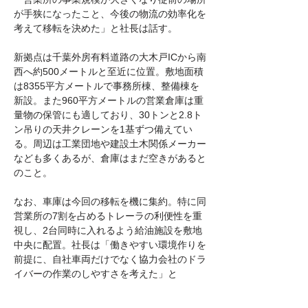
が手狭になったこと、今後の物流の効率化を
考えて移転を決めた」と社長は話す。
新拠点は千葉外房有料道路の大木戸ICから南
西へ約500メートルと至近に位置。敷地面積
は8355平方メートルで事務所棟、整備棟を
新設。また960平方メートルの営業倉庫は重
量物の保管にも適しており、30トンと2.8ト
ン吊りの天井クレーンを1基ずつ備えてい
る。周辺は工業団地や建設土木関係メーカー
なども多くあるが、倉庫はまだ空きがあると
のこと。
なお、車庫は今回の移転を機に集約。特に同
営業所の7割を占めるトレーラの利便性を重
視し、2台同時に入れるよう給油施設を敷地
中央に配置。社長は「働きやすい環境作りを
前提に、自社車両だけでなく協力会社のドラ
イバーの作業のしやすさを考えた」と