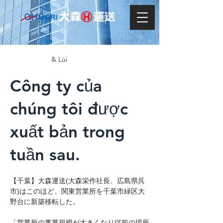
& Lùi
Công ty của
chúng tôi được
xuất bản trong
tuần sau.
【千葉】大森運送(大森栄作社長、広島県呉
市)はこのほど、関東営業所を千葉市緑区大
野台に新築移転した。
「営業所の事業規模が大きくなり従前の場所