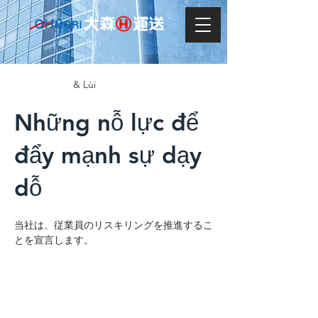
& Lùi
Những nỗ lực để
đẩy mạnh sự dạy
dỗ
当社は、従業員のリスキリングを推進するこ
とを宣言します。