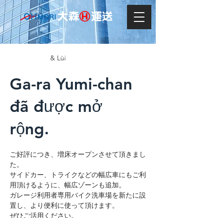
& Lùi
Ga-ra Yumi-chan
đã được mở
rộng.
ご好評につき、増床オープンさせて頂きまし
た。
サイドカー、トライクなどの幅広車にもご利
用頂けるように、幅広ゾーンも追加。
ガレージ利用者専用バイク洗車場を新たに設
置し、より便利に使って頂けます。
ぜひご活用ください。