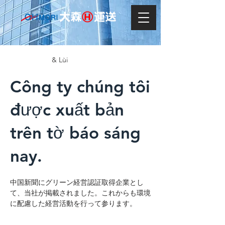
& Lùi
Công ty chúng tôi
được xuất bản
trên tờ báo sáng
nay.
中国新聞にグリーン経営認証取得企業とし
て、当社が掲載されました。これからも環境
に配慮した経営活動を行って参ります。