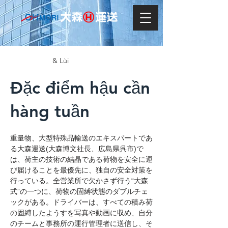
& Lùi
Đặc điểm hậu cần
hàng tuần
重量物、大型特殊品輸送のエキスパートであ
る大森運送(大森博文社長、広島県呉市)で
は、荷主の技術の結晶である荷物を安全に運
び届けることを最優先に、独自の安全対策を
行っている。全営業所で欠かさず行う“大森
式”の一つに、荷物の固縛状態のダブルチェ
ックがある。ドライバーは、すべての積み荷
の固縛したようすを写真や動画に収め、自分
のチームと事務所の運行管理者に送信し、そ