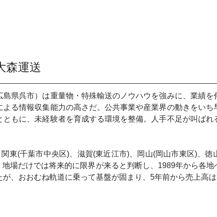
-大森運送
広島県呉市）は重量物・特殊輸送のノウハウを強みに、業績を
による情報収集能力の高さだ。公共事業や産業界の動きをいち
とともに、未経験者を育成する環境を整備。人手不足が叫ばれ
関東(千葉市中央区)、滋賀(東近江市)、岡山(岡山市東区)、徳
置。地場だけでは将来的に限界が来ると判断し、1989年から各
たが、おおむね軌道に乗って基盤が固まり、5年前から売上高