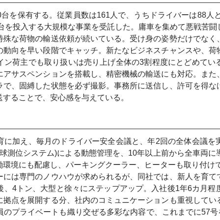
0台を保有する。従業員数は161人で、うちドライバーは88人と
0台を投入する大規模な事業を受託した。庸車を集めて悪戦苦
特殊な荷物の輸送依頼が続いている。受け身の姿勢だけでなく
の動向を早い段階でキャッチ。新たなビジネスチャンスや、荷
イン荷主でも取り扱いは売り上げ全体の3割程度にとどめてい
エアサスペンションを搭載し、精密機械の輸送にも対応。また
ラで、固縛した状態を必ず撮影。事務所に送信し、許可を得な
送することで、安心感を与えている。
育に加え、毎月のドライバー安全会議と、年2回の全体会議を
地球測位システム)による動態管理を、10年以上前から全車両
働環境にも配慮し、パーキングクーラー、ヒーターも取り付け
ーには専門のノウハウが求められるが、同社では、新人を育て
後、4トン、大型と徐々にステップアップ。入社後1年6カ月程
に拠点を展開する分、社内のコミュニケーションも重視してい
のプライベートも織り交ぜる多彩な内容で、これまでに57号を