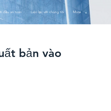
ởi đầu an toàn
Liên lạc với chúng tôi
More
uất bản vào