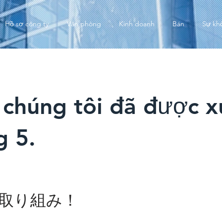
Hồ sơ công ty
Văn phòng
Kinh doanh
Bán
Sự kh
 chúng tôi đã được x
g 5.
取り組み！