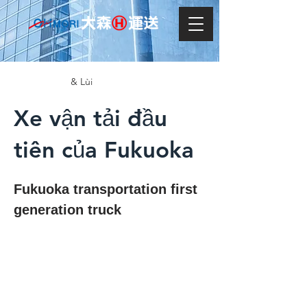
& Lùi
Xe vận tải đầu
tiên của Fukuoka
Fukuoka transportation first 
generation truck