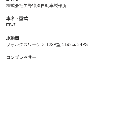
株式会社矢野特殊自動車製作所
車名・型式
FB-7
原動機
フォルクスワーゲン 122A型 1192cc 34PS
コンプレッサー
ダイキン 2A48JA
冷媒
R-12
冷凍能力
3500kcal/h
福岡運輸株式会社／国産第一号冷凍車ギャラ
リー