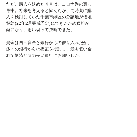
ただ、購入を決めた４月は、コロナ過の真っ
最中。将来を考えると悩んだが、同時期に購
入を検討していた千葉市緑区の分譲地が借地
契約(22年2月完成予定)にできたため負担が
楽になり、思い切って決断できた。
資金は自己資金と銀行からの借り入れだが、
多くの銀行からの提案を検討し、最も低い金
利で返済期間の長い銀行にお願いした。
竣工式は、21年の一番の大安日(11月12
日)、晴天の下で開いた。
■投資概要■
総資産額7億3000万円。敷地面積9254平方
メートル、延べ床面積1392平方メートル。
大型トレーラーと30トンクレーンの倉庫を
擁し、工作機械、鋼材、プラント構造物など
30㌧までの重量物の保管や輸送業務に力を
入れる。