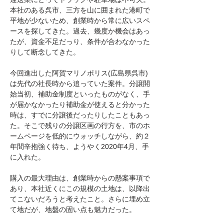
本社のある呉市、三方を山に囲まれた港町で
平地が少ないため、創業時から常に広いスペ
ースを探してきた。過去、幾度か機会はあっ
たが、資金不足だっり、条件が合わなかった
りして断念してきた。
今回進出した阿賀マリノポリス(広島県呉市)
は先代の社長時から追っていた案件。分譲開
始当初、補助金制度といったものがなく、手
が届かなかったり補助金が使えると分かった
時は、すでに分譲後だったりしたこともあっ
た。そこで残りの分譲区画の行方を、市のホ
ームページを低的にウォッチしながら、約２
年間辛抱強く待ち、ようやく2020年4月、手
に入れた。
購入の最大理由は、創業時からの懸案事項で
あり、本社近くにこの規模の土地は、以降出
てこないだろうと考えたこと。さらに埋め立
て地だが、地盤の固い点も魅力だった。