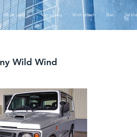
Hồ sơ công ty
Văn phòng
Kinh doanh
Bán
Sự kh
ny Wild Wind