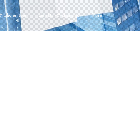
ởi đầu an toàn
Liên lạc với chúng tôi
More