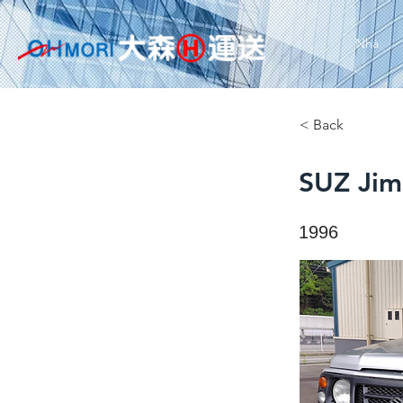
Nhà
< Back
SUZ Jim
1996