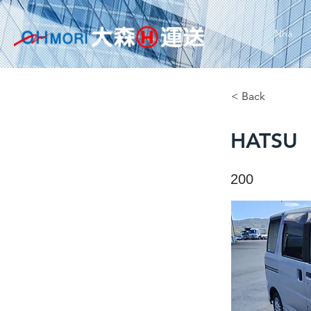
Nhà
< Back
HATSU
200