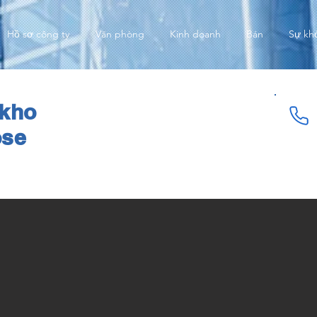
Hồ sơ công ty
Văn phòng
Kinh doanh
Bán
Sự kh
kho
ose