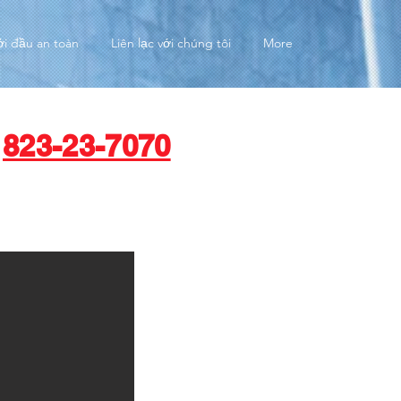
ởi đầu an toàn
Liên lạc với chúng tôi
More
823-23-7070