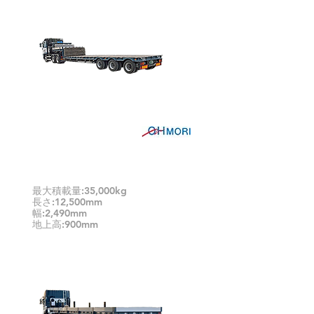
中低床トレーラ単体バラ緩和車
有り (エアサス)
最大積載量:35,000kg
長さ:12,500mm
幅:2,490mm
地上高:900mm