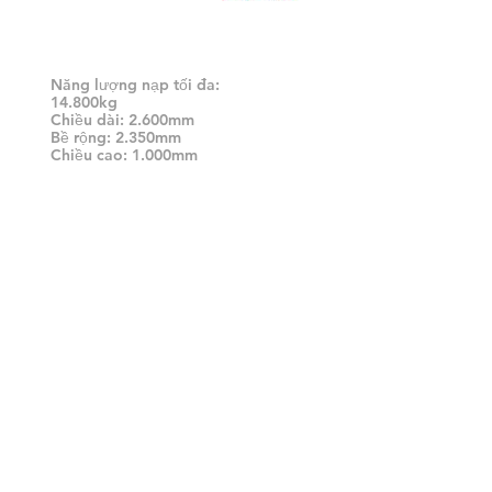
Thân hình phẳng 2t,3t,8t,15t
(bị treo trên không)
Năng lượng nạp tối đa:
14.800kg
Chiều dài: 2.600mm
Bề rộng: 2.350mm
Chiều cao: 1.000mm
Đường mòn tầng cao 40 (Air )