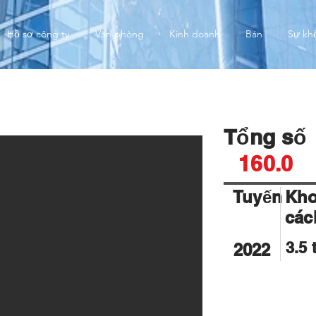
Hồ sơ công ty
Văn phòng
Kinh doanh
Bán
Sự kh
me
Tổng số
160.0
Tuyến
Kh
các
3.5 
2022