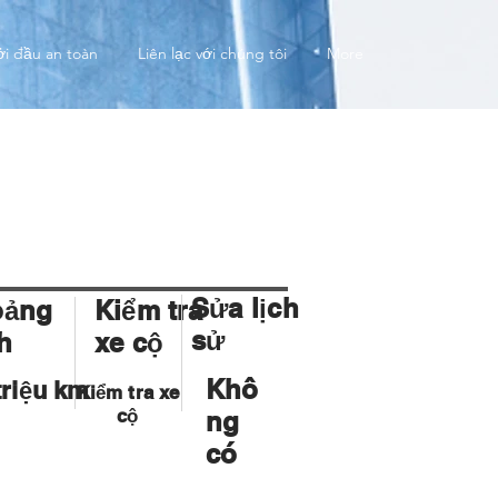
ởi đầu an toàn
Liên lạc với chúng tôi
More
Sửa lịch
oảng
Kiểm tra
sử
h
xe cộ
Khô
triệu km
Kiểm tra xe
cộ
ng
có