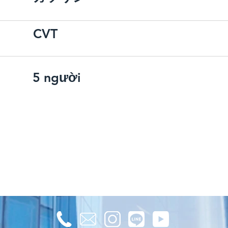
CVT
5 người