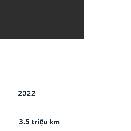
Mũ:
Lái
Cửa sổ
Bộ t
2022
3.5 triệu km