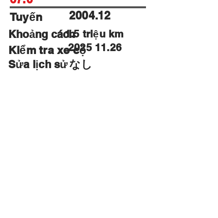
2004.12
Tuyến
Khoảng cách
1.5 triệu km
2025 11.26
Kiểm tra xe cộ
なし
Sửa lịch sử
フルフ
Name
Vô
ラット
khoá
シート