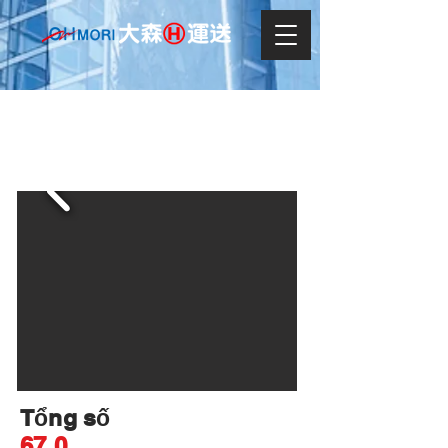
SUZ Jimnny XC
Tổng số
67.0