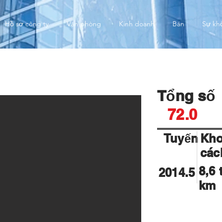
Hồ sơ công ty
Văn phòng
Kinh doanh
Bán
Sự kh
mny WWD XC
Tổng số
72.0
Tuyến
Kh
các
8,6 
2014.5
km