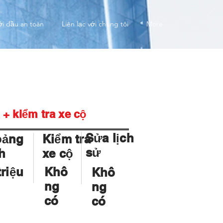
ởi đầu an toàn
Liên lạc với chúng tôi
More
+ kiểm tra xe cộ
Sửa lịch
oảng
Kiểm tra
sử
h
xe cộ
triệu
Khô
Khô
ng
ng
có
có