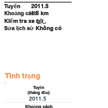
Tuyến
2011.5
1.5 km
Khoảng cách
Kiểm tra xe cộ
​なし
Không có
Sửa lịch sử
Bộ nhạy
Khóa
Cửa
B máy
Bupper
thông
ảnh
minh
Tình trạng
Tuyến
(tháng đầu)
2011.5
Khoảng cách