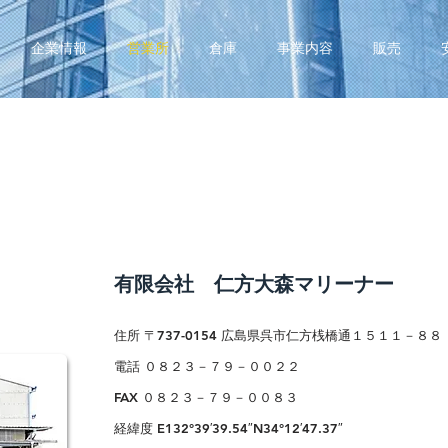
企業情報
営業所
倉庫
事業内容
販売
有限会社 仁方大森マリーナー
住所 〒737-0154 広島県呉市仁方桟橋通１５１１－８８
電話 ０８２３－７９－００２２
FAX ０８２３－７９－００８３
経緯度 E132°39′39.54″N34°12′47.37″