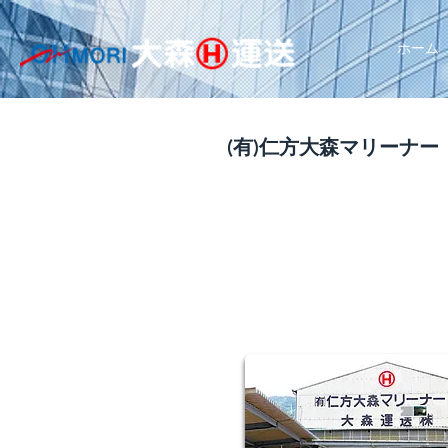
ホーム
(有)仁方大森マリーナー