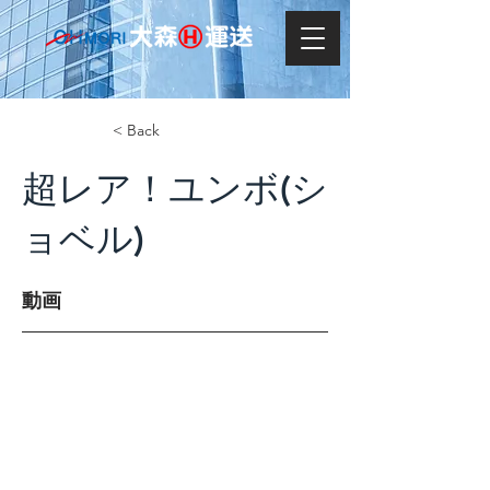
< Back
超レア！ユンボ(シ
ョベル)
動画