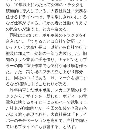
め、10年以上にわたって外車のトラクタを
積極的に導入している。大森社長は「乗務を
任せるドライバーは、車を常にきれいにする
など仕事ができる。ほかの者とは働くうえで
の気合いが違うよ」と力を込める。
　同社はこのほど、ボルボ製のトラクタを4
台入れた。「できることは自社で対応した
い」という大森社長は、以前から自社で行う
塗装に加えて、架装の一部も内製化した。旧
知のサッシ業者に手を借り、キャビンとカプ
ラーの間に荷役作業でも便利な踊り場を作っ
た。また、踊り場のフチの立ち上がり部分
に、同社のロゴである「Ｈ」マークを加工す
るなど細部にまでこだわりが光る。
　昨年納車したボルボ製、スカニア製のトラ
クタからデザインを一新した。ボディーの青
鷺色に映えるネイビーにシルバーで縁取りし
た社名が印象的だが、今回の架装で企業の色
がより濃く表現された。大森社長は「ドライ
バーのモチベーションを高めて、当社で働い
ているプライドにも影響する」と話す。