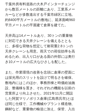
千葉外房有料道路の大木戸インターチェンジ
から数百メートルの距離にあり、工業系メー
カーなどが多数進出する千葉市緑区に立地。
約8400平方メートルの敷地に、延床面崎960
平方メートルの平屋建て倉庫を建てた。
天井高は14メートルあり、30トンの重量物
に対応できる天井クレーンを備えるととも
に、多様な荷物を想定して耐荷重2.8トンの
天井クレーンも用意。雨天での荷役効率を高
めるため、出入り口がある面の外部には奥行
き10メートルの広大なひさしを配した。
また、作業環境の改善を念頭に倉庫の壁面に
は採光用のスリットを設けて明るさを確保。
敷地内にはこのほか、事務所棟と時価給油施
設、整備棟を置き、それぞれの機能を以前の
営業所より向上させた。2021年11月に開設
した阿賀マリノポリス倉庫(広島県呉市)とほ
ぼ同じ仕様で、工作機械やプラント構造物、
鋼材など、重量物の輸送に加え、保管、入出