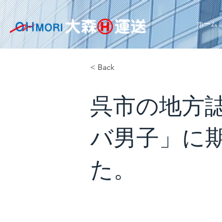
ホーム
< Back
呉市の地方誌
バ男子」に
た。