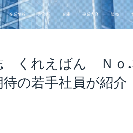
企業情報
営業所
倉庫
事業内容
販売
 くれえばん Ｎｏ.3
期待の若手社員が紹介