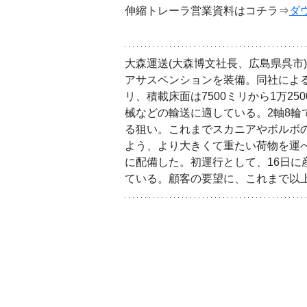
伸縮トレーラ営業資料はコチラ⇒
ダ
大森運送(大森博文社長、広島県呉市
アサスペンションを装備。同社による
リ、積載床面は7500ミリから1万
械などの輸送に適している。2軸8
る狙い。これまでスカニアやボルボ
よう、より大きくて重たい荷物を運べ
に配備した。初運行として、16日
ている。顧客の要望に、これまで以上