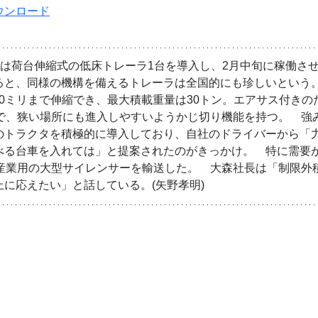
ウンロード
)は荷台伸縮式の低床トレーラ1台を導入し、2月中旬に稼働さ
と、同様の機構を備えるトレーラは全国的にも珍しいという。　
2500ミリまで伸縮でき、最大積載重量は30トン。エアサス付き
輪で、狭い場所にも進入しやすいようかじ切り機能を持つ。　強
のトラクタを積極的に導入しており、自社のドライバーから「
る台車を入れては」と提案されたのがきっかけ。　特に需要が
に産業用の大型サイレンサーを輸送した。　大森社長は「制限外
に応えたい」と話している。(矢野孝明)