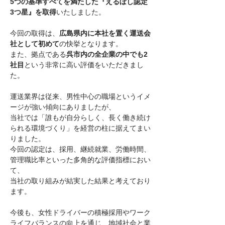
5つの基準すべてを満たした『えるぼし認定
3つ星』を取得
いたしました。
今回の取得は、
広島県内に本社を置く運送会
社として初めて
の快挙となります。
また、拠点である
呉市内の全企業の中でも2
社目
という非常に高い評価をいただきまし
た。
運送業界は従来、男性中心の職場というイメ
ージが強い傾向にありましたが、
当社では「誰もが自分らしく、長く働き続け
られる環境づくり」を経営の柱に据えてまい
りました。
今回の認定は、採用、継続就業、労働時間、
管理職比率といった多角的な評価指標におい
て、
当社の取り組みが結実した結果と考えており
ます。
今後も、女性ドライバーの積極採用やワーク
ライフバランスの向上を通じ、地域社会と業