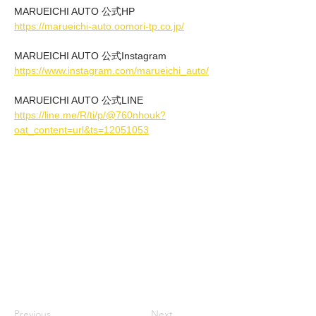
MARUEICHI AUTO 公式HP
https://marueichi-auto.oomori-tp.co.jp/
MARUEICHI AUTO 公式Instagram
https://www.instagram.com/marueichi_auto/
MARUEICHI AUTO 公式LINE
https://line.me/R/ti/p/@760nhouk?
oat_content=url&ts=12051053
Previous
Next