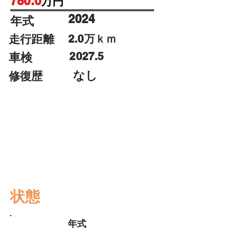
780.0
万円
2024
年式
走行距離
2.0万ｋｍ
2027.5
車検
なし
修復歴
障害物
パーキ
盗難防止
センサ
ングア
装置
ABS
ー
シスト
状態
年式