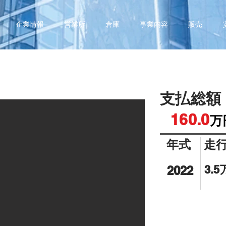
企業情報
営業所
倉庫
事業内容
販売
ルーミー
支払総額
160.0
万
年式
走
3.
2022