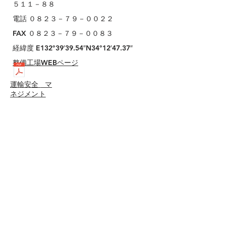
５１１－８８
電話 ０８２３－７９－００２２
FAX ０８２３－７９－００８３
経緯度 E132°39′39.54″N34°12′47.37″
整備工場WEBページ
運輸安全
​ マ
ネジメント