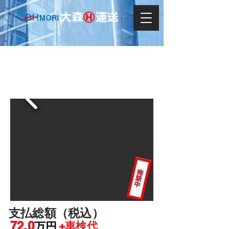
SUZUKI ジムニーW 4WD XC
支払総額（税込）
72.0
+車検代
万円