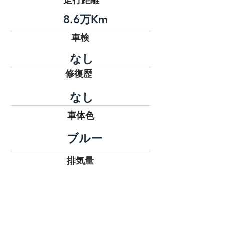
8.6万Km
車検
​なし
修復歴
​なし
​車体色
ブルー
排気量
660㏄
燃料
ガソリン